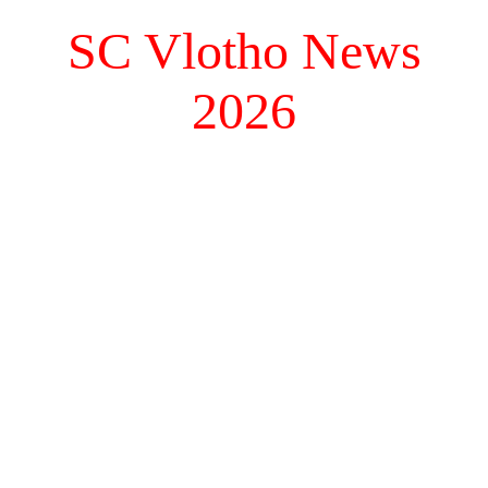
SC Vlotho News
2026
Bozena Wille
Mayleen Korsmeier 02
Vechte Cup Schüttorf 2026
260711 RW-Tag
SC Vlotho Infos
Verabschiedung Maja+Dennis
SC Vlotho Info WB TdM
SC Vlotho Infos (4)